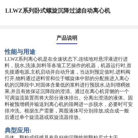
LLWZ系列卧式螺旋沉降过滤自动离心机
产品说明
性能与用途
LLWZ系列离心机是在全速状态下,连续地对悬浮液进行进
料，脱水,洗涤,卸料等各项工艺操作的机器，机器运行时,首
先接通电源,主机启动并自动升速，当达到预定值时,进料阀
打开,物料通过进料管和位于螺旋体中部的分配推进入离心
机的沉降段中,对固体含量低的浆料进行预脱水,达到增稠效
果,并且有效保证沉降段的澄清。通过在离心机背侧的一个
可调溢流装置而将大部分液体排出。分离出澄清的液体。固
料被预增稠并输送到离心机的筛网进一步脱水，必要时可安
排冲洗。根据生产需要，两股液体可分别排放,或合成一般
后通过单个旋流器或双旋流器排放。
典型应用:
晶体、颗粒或纤维具有良好的沉降性能颗粒尺寸大于