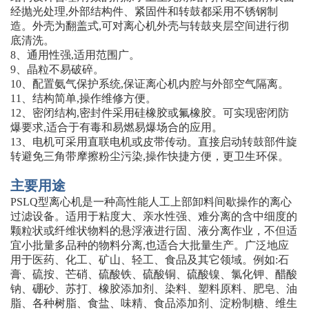
经抛光处理,外部结构件、紧固件和转鼓都采用不锈钢制
造。外壳为翻盖式,可对离心机外壳与转鼓夹层空间进行彻
底清洗。
8、通用性强,适用范围广。
9、晶粒不易破碎。
10、配置氨气保护系统,保证离心机内腔与外部空气隔离。
11、结构简单,操作维修方便。
12、密闭结构,密封件采用硅橡胶或氟橡胶。可实现密闭防
爆要求,适合于有毒和易燃易爆场合的应用。
13、电机可采用直联电机或皮带传动。直接启动转鼓部件旋
转避免三角带摩擦粉尘污染,操作快捷方便，更卫生环保。
主要用途
PSLQ型离心机是一种高性能人工上部卸料间歇操作的离心
过滤设备。适用于粘度大、亲水性强、难分离的含中细度的
颗粒状或纤维状物料的悬浮液进行固、液分离作业，不但适
宜小批量多品种的物料分离,也适合大批量生产。广泛地应
用于医药、化工、矿山、轻工、食品及其它领域。例如:石
膏、硫按、芒硝、硫酸铁、硫酸铜、硫酸镍、氯化钾、醋酸
钠、硼砂、苏打、橡胶添加剂、染料、塑料原料、肥皂、油
脂、各种树脂、食盐、味精、食品添加剂、淀粉制糖、维生