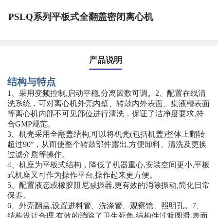
PSLQ系列平板式全翻盖密闭离心机
产品说明
结构与特点
1、采用变频控制,启动平稳,分离因数可调。2、配置在线清
洗系统，可对离心机外壳内壁、转鼓内外表面、集液槽表面
等离心机内部不可见部位进行清洗，保证了洁净度要求,符
合GMP规范。
3、机壳采用全翻盖结构,可以将机壳(包括机盖)整体上翻转
超过90°，从而使整个转鼓部件露出,方便卸料、清洗及更换
过滤介质等操作。
4、机座为平板式结构，降低了机器重心,安装空间更小,平板
式机座又可作为操作平台,操作起来更方便。
5、配置液态或橡胶阻尼减振器,更有效的消除振动,简化日常
保养。
6、外壳翻盖,设置进料管、洗涤管、观察镜、照明孔。7、
结构设计合理,有效的消除了卫生死角,结构件过渡圆滑,表面