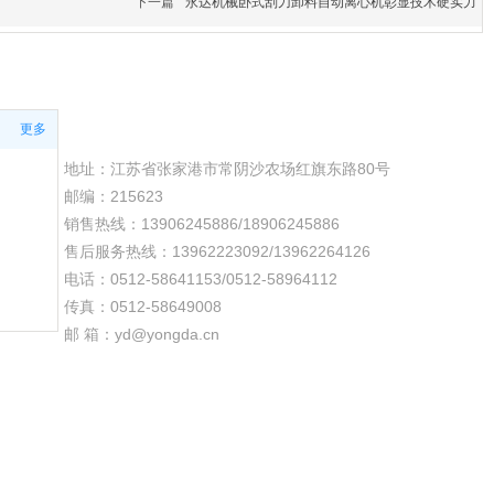
下一篇
永达机械卧式刮刀卸料自动离心机彰显技术硬实力
更多
联系我们
地址：江苏省张家港市常阴沙农场红旗东路80号
邮编：215623
销售热线：13906245886/18906245886
售后服务热线：13962223092/13962264126
电话：0512-58641153/0512-58964112
传真：0512-58649008
邮 箱：yd@yongda.cn